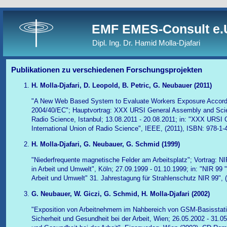
EMF EMES-Consult e.
Dipl. Ing. Dr. Hamid Molla-Djafari
Publikationen zu verschiedenen Forschungsprojekten
H. Molla-Djafari, D. Leopold, B. Petric, G. Neubauer (2011)
"A New Web Based System to Evaluate Workers Exposure Accordin
2004/40/EC"; Hauptvortrag: XXX URSI General Assembly and Scien
Radio Science, Istanbul; 13.08.2011 - 20.08.2011; in: "XXX URSI
International Union of Radio Science", IEEE, (2011), ISBN: 978-1-
H. Molla-Djafari, G. Neubauer, G. Schmid (1999)
"Niederfrequente magnetische Felder am Arbeitsplatz"; Vortrag: NIR
in Arbeit und Umwelt", Köln; 27.09.1999 - 01.10.1999; in: "NIR 99 "N
Arbeit und Umwelt" 31. Jahrestagung für Strahlenschutz NIR 99", 
G. Neubauer, W. Giczi, G. Schmid, H. Molla-Djafari (2002)
"Exposition von Arbeitnehmern im Nahbereich von GSM-Basisstati
Sicherheit und Gesundheit bei der Arbeit, Wien; 26.05.2002 - 31.05