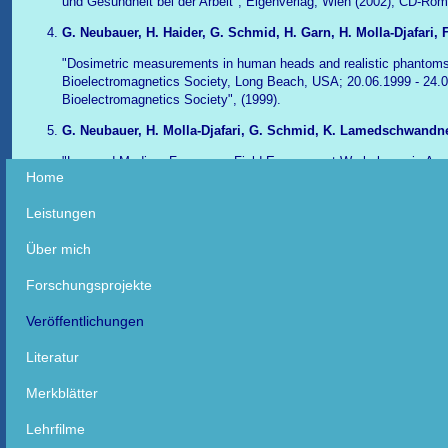
und Gesundheit bei der Arbeit", Eigenverlag, Wien (2002), CD-Rom
G. Neubauer, H. Haider, G. Schmid, H. Garn, H. Molla-Djafari, 
"Dosimetric measurements in human heads and realistic phantoms";
Bioelectromagnetics Society, Long Beach, USA; 20.06.1999 - 24.06
Bioelectromagnetics Society", (1999).
G. Neubauer, H. Molla-Djafari, G. Schmid, K. Lamedschwandne
"Low and Medium Frequency Field Exposure at Workplaces in Austr
Navigation
Home
(BEMS), 23nd Annual Meeting, Radisson Hotel St. Paul, Minnesota;
überspringen
Bioelectromagnetics Society (BEMS), 23nd Annual Meeting", The 
Leistungen
21702 USA (2001), Abstract Book; S. 112.
G. Neubauer, G. Schmid, H. Molla-Djafari, H. Haider (1999)
Über mich
"Strahlungsabsorption im menschlichen Kopf bei HF-Exposition"; Vo
Forschungsprojekte
mit ihr leben in Arbeit und Umwelt", Köln; 27.09.1999 - 01.10.1999; 
Arbeit und Umwelt" 31. Jahrestagung für Strahlenschutz NIR 99", 
Veröffentlichungen
G. Neubauer et al. (1997)
Literatur
"Investigation of the Exposure Situation and the Immune Respon
Merkblätter
Austria"; Vortrag: Proceedings of the second world congress for el
medicine, Bologna; 01.01.1997 - 01.01.1997; in: "Proceedings of th
Lehrfilme
magnetism in biology and medicine", Kluwer Academic Plenum Publ